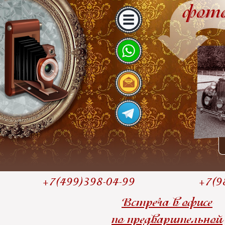
Skip
фото
to
content
+7(499)398-04-99
+7(9
Встреча в офисе
по предварительной